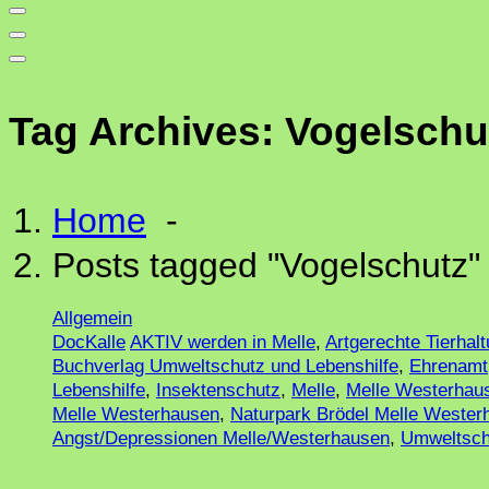
Tag Archives: Vogelschu
Home
-
Posts tagged "Vogelschutz"
Allgemein
DocKalle
AKTIV werden in Melle
,
Artgerechte Tierhal
Buchverlag Umweltschutz und Lebenshilfe
,
Ehrenamt
Lebenshilfe
,
Insektenschutz
,
Melle
,
Melle Westerhau
Melle Westerhausen
,
Naturpark Brödel Melle Wester
Angst/Depressionen Melle/Westerhausen
,
Umweltsch