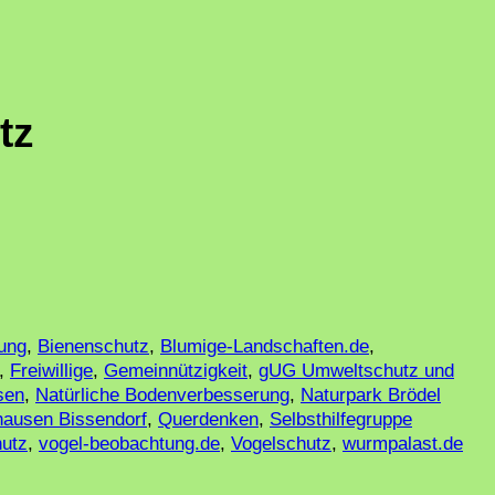
tz
tung
,
Bienenschutz
,
Blumige-Landschaften.de
,
,
Freiwillige
,
Gemeinnützigkeit
,
gUG Umweltschutz und
sen
,
Natürliche Bodenverbesserung
,
Naturpark Brödel
hausen Bissendorf
,
Querdenken
,
Selbsthilfegruppe
utz
,
vogel-beobachtung.de
,
Vogelschutz
,
wurmpalast.de