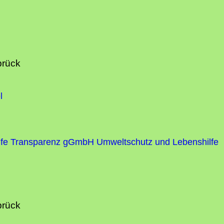
brück
l
fe
Transparenz gGmbH Umweltschutz und Lebenshilfe
brück