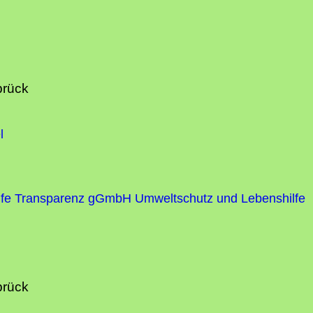
brück
l
fe
Transparenz gGmbH Umweltschutz und Lebenshilfe
brück