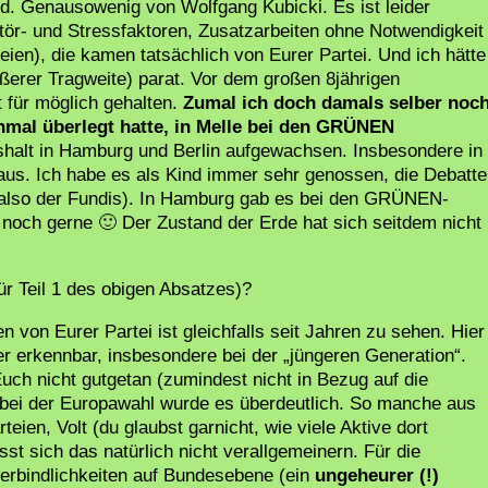
nd. Genausowenig von Wolfgang Kubicki. Es ist leider
ör- und Stressfaktoren, Zusatzarbeiten ohne Notwendigkeit
ien), die kamen tatsächlich von Eurer Partei. Und ich hätte
ßerer Tragweite) parat. Vor dem großen 8jährigen
t für möglich gehalten.
Zumal ich doch damals selber noc
mal überlegt hatte, in Melle bei den GRÜNEN
alt in Hamburg und Berlin aufgewachsen. Insbesondere in
d aus. Ich habe es als Kind immer sehr genossen, die Debatt
(also der Fundis). In Hamburg gab es bei den GRÜNEN-
 noch gerne 🙂 Der Zustand der Erde hat sich seitdem nicht
ür Teil 1 des obigen Absatzes)?
 von Eurer Partei ist gleichfalls seit Jahren zu sehen. Hier
 erkennbar, insbesondere bei der „jüngeren Generation“.
ch nicht gutgetan (zumindest nicht in Bezug auf die
bei der Europawahl wurde es überdeutlich. So manche aus
eien, Volt (du glaubst garnicht, wie viele Aktive dort
st sich das natürlich nicht verallgemeinern. Für die
erbindlichkeiten auf Bundesebene (ein
ungeheurer (!)