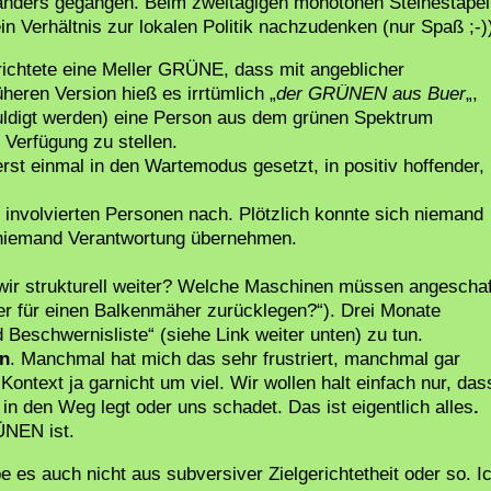
anders gegangen. Beim zweitägigen monotonen Steinestapel
n Verhältnis zur lokalen Politik nachzudenken (nur Spaß ;-)
ichtete eine Meller GRÜNE, dass mit angeblicher
eren Version hieß es irrtümlich „
der GRÜNEN aus Buer
„,
chuldigt werden) eine Person aus dem grünen Spektrum
 Verfügung zu stellen.
st einmal in den Wartemodus gesetzt, in positiv hoffender,
involvierten Personen nach. Plötzlich konnte sich niemand
 niemand Verantwortung übernehmen.
wir strukturell weiter? Welche Maschinen müssen angeschaf
r für einen Balkenmäher zurücklegen?“). Drei Monate
 Beschwernisliste“ (siehe Link weiter unten) zu tun.
en
. Manchmal hat mich das sehr frustriert, manchmal gar
ontext ja garnicht um viel. Wir wollen halt einfach nur, das
in den Weg legt oder uns schadet. Das ist eigentlich alles
.
ÜNEN ist.
e es auch nicht aus subversiver Zielgerichtetheit oder so. I