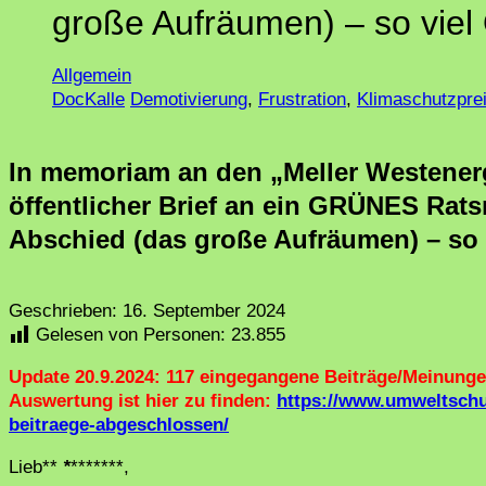
große Aufräumen) – so viel 
Allgemein
DocKalle
Demotivierung
,
Frustration
,
Klimaschutzpre
In memoriam an den „Meller Westenerg
öffentlicher Brief an ein GRÜNES Ratsm
Abschied (das große Aufräumen) – so v
Geschrieben:
16. September 2024
Gelesen von Personen:
23.855
Update 20.9.2024: 117 eingegangene Beiträge/Meinunge
Auswertung ist hier zu finden:
https://www.umweltschu
beitraege-abgeschlossen/
Lieb**
*
*******,