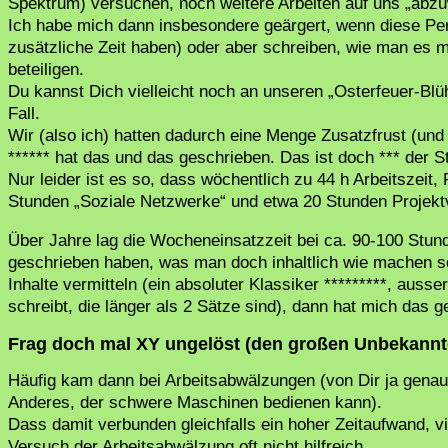
Spektrum) versuchen, noch weitere Arbeiten auf uns „abzu
Ich habe mich dann insbesondere geärgert, wenn diese Pe
zusätzliche Zeit haben) oder aber schreiben, wie man es ma
beteiligen.
Du kannst Dich vielleicht noch an unseren „Osterfeuer-Blü
Fall.
Wir (also ich) hatten dadurch eine Menge Zusatzfrust (und 
******
hat das und das geschrieben. Das ist doch
*** der S
Nur leider ist es so, dass wöchentlich zu 44 h Arbeitszeit
Stunden „Soziale Netzwerke“ und etwa 20 Stunden Projekt
Über Jahre lag die Wocheneinsatzzeit bei ca. 90-100 St
geschrieben haben, was man doch inhaltlich wie machen sol
Inhalte vermitteln (ein absoluter Klassiker *********, auss
schreibt, die länger als 2 Sätze sind), dann hat mich das g
Frag doch mal XY ungelöst (den großen Unbekannt
Häufig kam dann bei Arbeitsabwälzungen (von Dir ja genau
Anderes, der schwere Maschinen bedienen kann).
Dass damit verbunden gleichfalls ein hoher Zeitaufwand, v
Versuch der Arbeitsabwälzung oft nicht hilfreich.