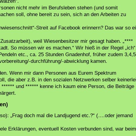
wälzen“.
rsonen nicht mehr im Berufsleben stehen (und somit
chen soll, ohne bereit zu sein, sich an den Arbeiten zu
hwiesenschnitt“-Streit auf Facebook erinnern? Das war so e
Zusatzarbeit), weil Wiesenbesitzer mir gesagt haben. „****
tadt. So müssen wir es machen.“ Wir hieß in der Regel „ich“
, Pendeln etc., ca. 25 Stunden Gnadenhof, früher zudem 3,4,5
vorbereitung/-durchführung/-abwicklung kamen.
unden. Wenn mir dann Personen aus Eurem Spektrum
l, die aber z.B. in den sozialen Netzwerken selber keinerle
er ****** und ****** kenne ich kaum eine Person, die Beiträge
eärgert.
en)
so): „Frag doch mal die Landjugend etc.?“ (….oder jemand
iele Erklärungen, eventuell Kosten verbunden sind, war beim