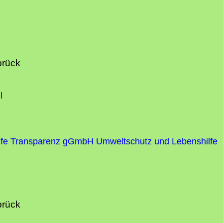
brück
l
fe
Transparenz gGmbH Umweltschutz und Lebenshilfe
brück