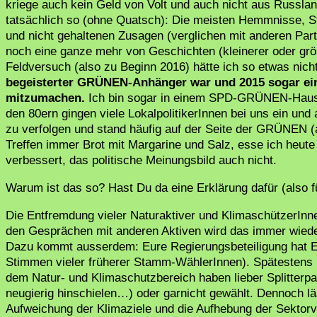
kriege auch kein Geld von Volt und auch nicht aus Russla
tatsächlich so (ohne Quatsch): Die meisten Hemmnisse, St
und nicht gehaltenen Zusagen (verglichen mit anderen Parte
noch eine ganze mehr von Geschichten (kleinerer oder grö
Feldversuch (also zu Beginn 2016) hätte ich so etwas nich
begeisterter GRÜNEN-Anhänger war und 2015 sogar ein
mitzumachen.
Ich bin sogar in einem SPD-GRÜNEN-Haush
den 80ern gingen viele LokalpolitikerInnen bei uns ein un
zu verfolgen und stand häufig auf der Seite der GRÜNEN 
Treffen immer Brot mit Margarine und Salz, esse ich heute
verbessert, das politische Meinungsbild auch nicht.
Warum ist das so? Hast Du da eine Erklärung dafür (also f
Die Entfremdung vieler Naturaktiver und KlimaschützerInnen
den Gesprächen mit anderen Aktiven wird das immer wieder
Dazu kommt ausserdem: Eure Regierungsbeteiligung hat Eu
Stimmen vieler früherer Stamm-WählerInnen). Spätestens 
dem Natur- und Klimaschutzbereich haben lieber Splitterpart
neugierig hinschielen…) oder garnicht gewählt. Dennoch läs
Aufweichung der Klimaziele und die Aufhebung der Sektorv