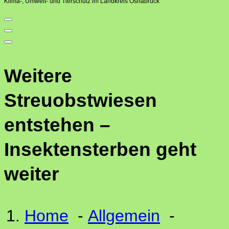
Klima-, Umwelt- und Tierschutz im Landkreis Osnabrück
Weitere
Streuobstwiesen
entstehen –
Insektensterben geht
weiter
Home
-
Allgemein
-