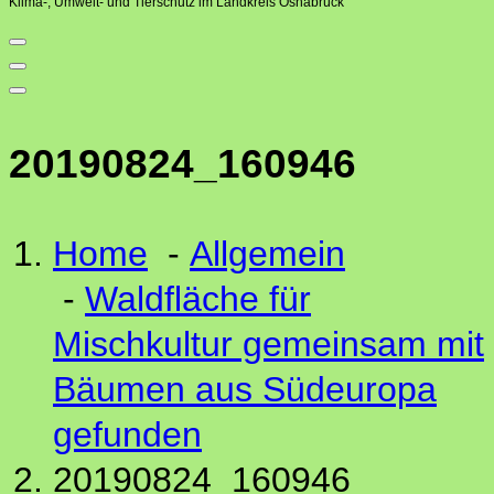
Klima-, Umwelt- und Tierschutz im Landkreis Osnabrück
20190824_160946
Home
-
Allgemein
-
Waldfläche für
Mischkultur gemeinsam mit
Bäumen aus Südeuropa
gefunden
20190824_160946