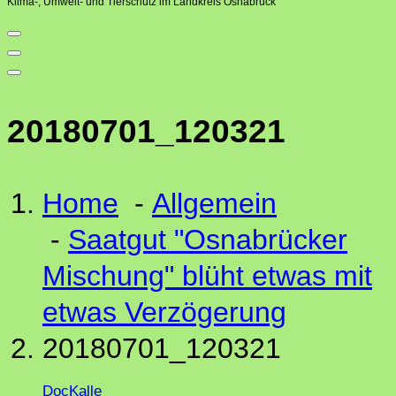
Klima-, Umwelt- und Tierschutz im Landkreis Osnabrück
20180701_120321
Home
-
Allgemein
-
Saatgut "Osnabrücker
Mischung" blüht etwas mit
etwas Verzögerung
20180701_120321
DocKalle