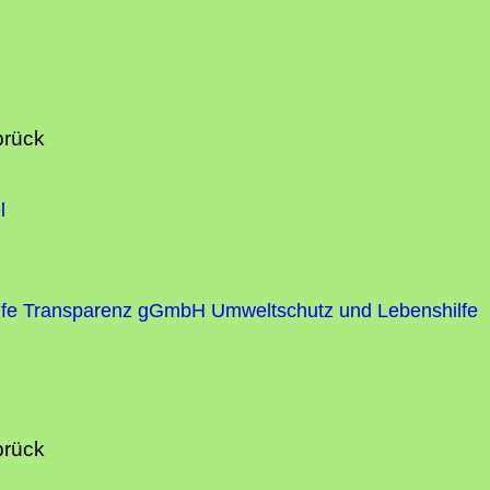
brück
l
fe
Transparenz gGmbH Umweltschutz und Lebenshilfe
brück