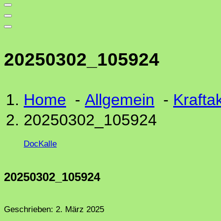
20250302_105924
Home
-
Allgemein
-
Krafta
20250302_105924
DocKalle
20250302_105924
Geschrieben:
2. März 2025