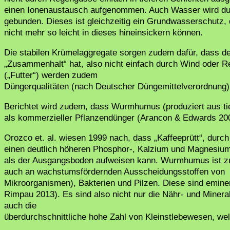
einen Ionenaustausch aufgenommen. Auch Wasser wird dur
gebunden. Dieses ist gleichzeitig ein Grundwasserschutz, 
nicht mehr so leicht in dieses hineinsickern können.
Die stabilen Krümelaggregate sorgen zudem dafür, dass de
„Zusammenhalt“ hat, also nicht einfach durch Wind oder R
(„Futter“) werden zudem
Düngerqualitäten (nach Deutscher Düngemittelverordnung) 
Berichtet wird zudem, dass Wurmhumus (produziert aus tier
als kommerzieller Pflanzendünger (Arancon & Edwards 20
Orozco et. al. wiesen 1999 nach, dass „Kaffeeprütt“, du
einen deutlich höheren Phosphor-, Kalzium und Magnesium
als der Ausgangsboden aufweisen kann. Wurmhumus ist z
auch an wachstumsfördernden Ausscheidungsstoffen von
Mikroorganismen), Bakterien und Pilzen. Diese sind emine
Rimpau 2013). Es sind also nicht nur die Nähr- und Mine
auch die
überdurchschnittliche hohe Zahl von Kleinstlebewesen, 