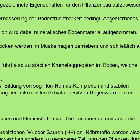
sgezeichnete Eigenschaften für den Pflanzenbau aufzuweise
rbesserung der Bodenfruchtbarkeit bedingt. Abgestorbenes
eich wird dabei mineralisches Bodenmaterial aufgenommen.
ocken werden im Muskelmagen zerrieben) und schließlich a
ührt also zu stabilen Krümelaggregaten im Boden, welche
.
s, Bildung von sog. Ton-Humus-Komplexen und stabilen
ng der mikrobiellen Aktivität besitzen Regenwürmer eine
alien und Huminstoffen dar. Die Tonminerale und auch die
hrsalzionen (+) oder Säuren (H+) an. Nährstoffe werden also
sgewaschen sondern zu gegebener Zeit von den Pflanzen dur