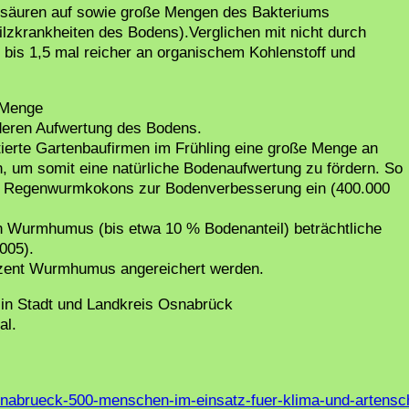
osäuren auf sowie große Mengen des Bakteriums
lzkrankheiten des Bodens).Verglichen mit nicht durch
is 1,5 mal reicher an organischem Kohlenstoff und
 Menge
deren Aufwertung des Bodens.
ntierte Gartenbaufirmen im Frühling eine große Menge an
 um somit eine natürliche Bodenaufwertung zu fördern. So
pe Regenwurmkokons zur Bodenverbesserung ein (400.000
 Wurmhumus (bis etwa 10 % Bodenanteil) beträchtliche
005).
rozent Wurmhumus angereichert werden.
 in Stadt und Landkreis Osnabrück
al.
osnabrueck-500-menschen-im-einsatz-fuer-klima-und-artensc