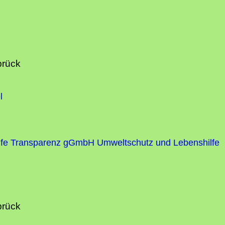
brück
l
fe
Transparenz gGmbH Umweltschutz und Lebenshilfe
brück