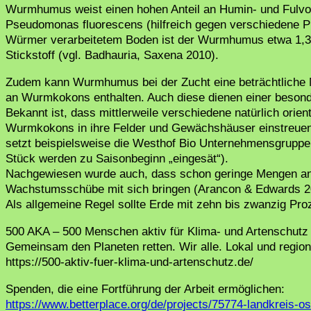
Wurmhumus weist einen hohen Anteil an Humin- und Fulv
Pseudomonas fluorescens (hilfreich gegen verschiedene Pi
Würmer verarbeitetem Boden ist der Wurmhumus etwa 1,3 b
Stickstoff (vgl. Badhauria, Saxena 2010).
Zudem kann Wurmhumus bei der Zucht eine beträchtliche
an Wurmkokons enthalten. Auch diese dienen einer beson
Bekannt ist, dass mittlerweile verschiedene natürlich orie
Wurmkokons in ihre Felder und Gewächshäuser einstreuen,
setzt beispielsweise die Westhof Bio Unternehmensgrup
Stück werden zu Saisonbeginn „eingesät“).
Nachgewiesen wurde auch, dass schon geringe Mengen an
Wachstumsschübe mit sich bringen (Arancon & Edwards 2
Als allgemeine Regel sollte Erde mit zehn bis zwanzig P
500 AKA – 500 Menschen aktiv für Klima- und Artenschutz
Gemeinsam den Planeten retten. Wir alle. Lokal und region
https://500-aktiv-fuer-klima-und-artenschutz.de/
Spenden, die eine Fortführung der Arbeit ermöglichen:
https://www.betterplace.org/de/projects/75774-landkreis-