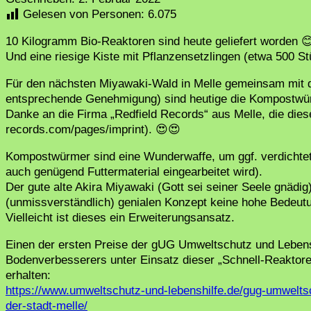
Gelesen von Personen:
6.075
10 Kilogramm Bio-Reaktoren sind heute geliefert worden 
Und eine riesige Kiste mit Pflanzensetzlingen (etwa 500 St
Für den nächsten Miyawaki-Wald in Melle gemeinsam mit de
entsprechende Genehmigung) sind heutige die Kompostwür
Danke an die Firma „Redfield Records“ aus Melle, die dieses
records.com/pages/imprint). 😍😍
Kompostwürmer sind eine Wunderwaffe, um ggf. verdichtete
auch genügend Futtermaterial eingearbeitet wird).
Der gute alte Akira Miyawaki (Gott sei seiner Seele gnädi
(unmissverständlich) genialen Konzept keine hohe Bedeu
Vielleicht ist dieses ein Erweiterungsansatz.
Einen der ersten Preise der gUG Umweltschutz und Lebensh
Bodenverbesserers unter Einsatz dieser „Schnell-Reaktor
erhalten:
https://www.umweltschutz-und-lebenshilfe.de/gug-umweltsc
der-stadt-melle/