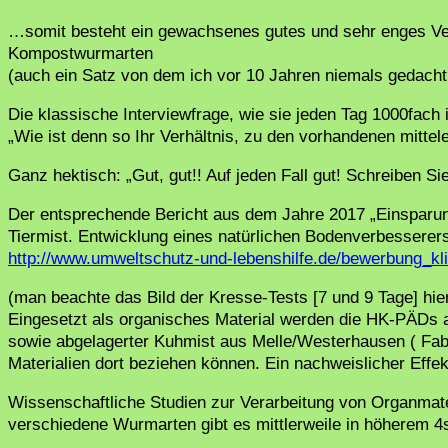
…somit besteht ein gewachsenes gutes und sehr enges Ver
Kompostwurmarten
(auch ein Satz von dem ich vor 10 Jahren niemals gedacht 
Die klassische Interviewfrage, wie sie jeden Tag 1000fach
„Wie ist denn so Ihr Verhältnis, zu den vorhandenen mitte
Ganz hektisch: „Gut, gut!! Auf jeden Fall gut! Schreiben Sie
Der entsprechende Bericht aus dem Jahre 2017 „Einspar
Tiermist. Entwicklung eines natürlichen Bodenverbesserers“
http://www.umweltschutz-und-lebenshilfe.de/bewerbung_kl
(man beachte das Bild der Kresse-Tests [7 und 9 Tage] h
Eingesetzt als organisches Material werden die HK-PÄDs 
sowie abgelagerter Kuhmist aus Melle/Westerhausen ( Fabi
Materialien dort beziehen können. Ein nachweislicher Effek
Wissenschaftliche Studien zur Verarbeitung von Organma
verschiedene Wurmarten gibt es mittlerweile in höherem 4