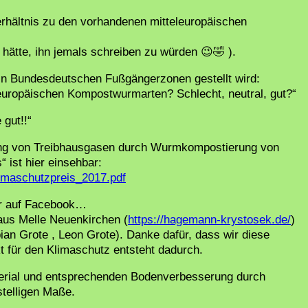
hältnis zu den vorhandenen mitteleuropäischen
hätte, ihn jemals schreiben zu würden 😉🤣 ).
 in Bundesdeutschen Fußgängerzonen gestellt wird:
leuropäischen Kompostwurmarten? Schlecht, neutral, gut?“
 gut!!“
ung von Treibhausgasen durch Wurmkompostierung von
 ist hier einsehbar:
imaschutzpreis_2017.pdf
ier auf Facebook…
aus Melle Neuenkirchen (
https://hagemann-krystosek.de/
)
an Grote , Leon Grote). Danke dafür, dass wir diese
t für den Klimaschutz entsteht dadurch.
terial und entsprechenden Bodenverbesserung durch
stelligen Maße.