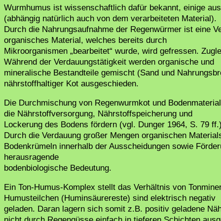
Wurmhumus ist wissenschaftlich dafür bekannt, einige au
(abhängig natürlich auch von dem verarbeiteten Material).
Durch die Nahrungsaufnahme der Regenwürmer ist eine Ve
organisches Material, welches bereits durch
Mikroorganismen „bearbeitet“ wurde, wird gefressen. Zugl
Während der Verdauungstätigkeit werden organische und
mineralische Bestandteile gemischt (Sand und Nahrungsbr
nährstoffhaltiger Kot ausgeschieden.
Die Durchmischung von Regenwurmkot und Bodenmaterial f
die Nährstoffversorgung, Nährstoffspeicherung und
Lockerung des Bodens fördern (vgl. Dunger 1964, S. 79 ff.)
Durch die Verdauung großer Mengen organischen Material
Bodenkrümeln innerhalb der Ausscheidungen sowie Förderu
herausragende
bodenbiologische Bedeutung.
Ein Ton-Humus-Komplex stellt das Verhältnis von Tonminer
Humusteilchen (Huminsäurereste) sind elektrisch negativ
geladen. Daran lagern sich somit z.B. positiv geladene Nä
nicht durch Regengüsse einfach in tieferen Schichten au