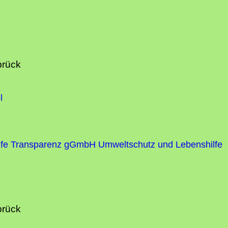
brück
l
fe
Transparenz gGmbH Umweltschutz und Lebenshilfe
brück