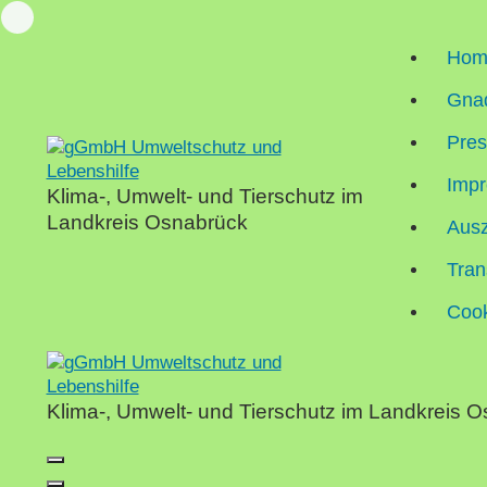
Skip
Loading...
to
Hom
content
Gnad
Pre
Impr
Klima-, Umwelt- und Tierschutz im
Landkreis Osnabrück
Aus
Tran
Cook
Klima-, Umwelt- und Tierschutz im Landkreis 