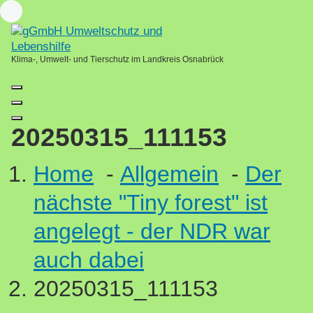
Skip
Loading...
to
content
Klima-, Umwelt- und Tierschutz im Landkreis Osnabrück
20250315_111153
Home
-
Allgemein
-
Der
nächste "Tiny forest" ist
angelegt - der NDR war
auch dabei
20250315_111153