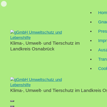
Skip
Loading...
to
Hom
content
Gnad
Pre
Impr
Klima-, Umwelt- und Tierschutz im
Landkreis Osnabrück
Aus
Tran
Cook
Klima-, Umwelt- und Tierschutz im Landkreis 