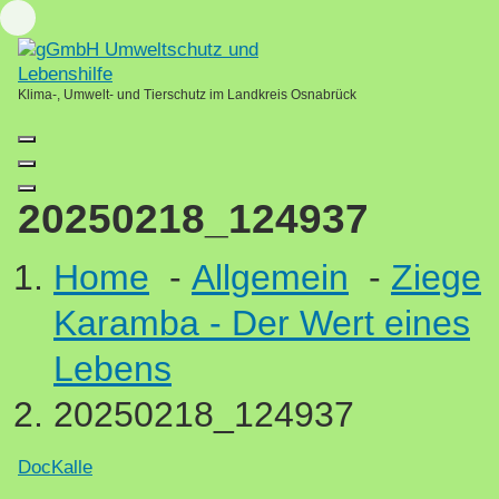
Skip
Loading...
to
content
Klima-, Umwelt- und Tierschutz im Landkreis Osnabrück
20250218_124937
Home
-
Allgemein
-
Ziege
Karamba - Der Wert eines
Lebens
20250218_124937
DocKalle