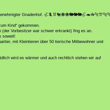
eis genehmigter Gnadenhof. 🦏🦎🐰🐔🐝🐝🐘🐘🐘🦏🦛🦓🐆🦒🐆
u zum Kind“ gekommen.
(der Vorbesitzer war schwer erkrankt) fing es an.
s soweit!
rtier, mit Kleintieren über 50 tierische Mitbewohner und
dlich wird es wärmer und auch rechtlich stehen wir auf