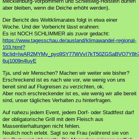
Mecklenburg-Vorpommern und Schleswig-Holstein dürfen
aber bleiben, wenn die Deiche erhöht werden).
Der Bericht des Weltklimarates folgt in etwa einer
Woche. Und der Vorbericht lässt erahnen:
Es ist NOCH SCHLIMMER als zuvor gedacht:
https://www.tagesschau.de/ausland/klimawandel-regional-
103.html?
fbclid=IwAR2MYMv_pyo9SY77WVvI7kT50ZGSaBVO7Y8h
6uj1009n4luyE
Tja, und wir Menschen? Machen wir weiter wie bisher?
Erschreckend ist es nach wie vor, wie wenig von uns
bereit sind auf Flugreisen zu verzichten, ok.
Aber noch erschreckender ist es, wie wenig wir alle bereit
sind, unser tägliches Verhalten zu hinterfragen.
Auf nahezu jedem Event, jedem Dorf- oder Stadtfest darf
der obligatorische Grill mit dem Fleisch aus
Massentierhaltungen nicht fehlen.
Neulich noch erlebt. Sagt so ne Frau (während sie von