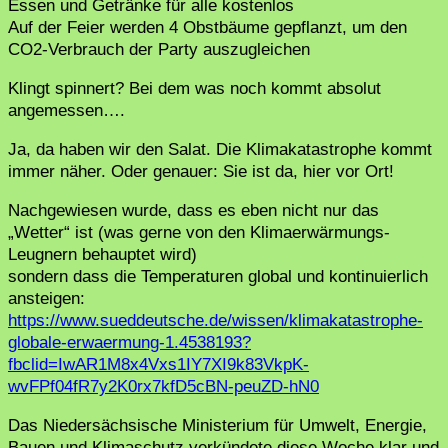
Essen und Getränke für alle kostenlos
Auf der Feier werden 4 Obstbäume gepflanzt, um den
CO2-Verbrauch der Party auszugleichen
Klingt spinnert? Bei dem was noch kommt absolut
angemessen….
Ja, da haben wir den Salat. Die Klimakatastrophe kommt
immer näher. Oder genauer: Sie ist da, hier vor Ort!
Nachgewiesen wurde, dass es eben nicht nur das
„Wetter“ ist (was gerne von den Klimaerwärmungs-
Leugnern behauptet wird)
sondern dass die Temperaturen global und kontinuierlich
ansteigen:
https://www.sueddeutsche.de/wissen/klimakatastrophe-
globale-erwaermung-1.4538193?
fbclid=IwAR1M8x4Vxs1IY7XI9k83VkpK-
wvFPf04fR7y2K0rx7kfD5cBN-peuZD-hN0
Das Niedersächsische Ministerium für Umwelt, Energie,
Bauen und Klimaschutz verkündete diese Woche klar und