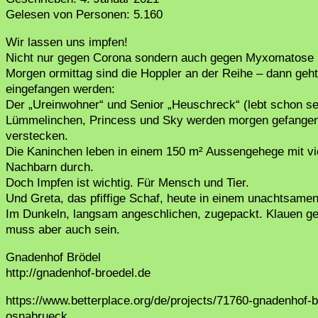
Gelesen von Personen:
5.160
Wir lassen uns impfen!
Nicht nur gegen Corona sondern auch gegen Myxomatose 
Morgen ormittag sind die Hoppler an der Reihe – dann geht
eingefangen werden:
Der „Ureinwohner“ und Senior „Heuschreck“ (lebt schon sei
Lümmelinchen, Princess und Sky werden morgen gefangen, 
verstecken.
Die Kaninchen leben in einem 150 m² Aussengehege mit vie
Nachbarn durch.
Doch Impfen ist wichtig. Für Mensch und Tier.
Und Greta, das pfiffige Schaf, heute in einem unachtsam
Im Dunkeln, langsam angeschlichen, zugepackt. Klauen ges
muss aber auch sein.
Gnadenhof Brödel
http://gnadenhof-broedel.de
https://www.betterplace.org/de/projects/71760-gnadenhof-b
osnabrueck