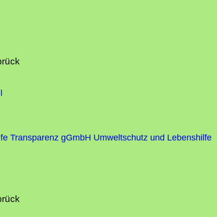
brück
l
fe
Transparenz gGmbH Umweltschutz und Lebenshilfe
brück