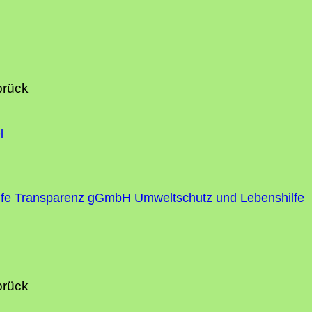
brück
l
fe
Transparenz gGmbH Umweltschutz und Lebenshilfe
brück