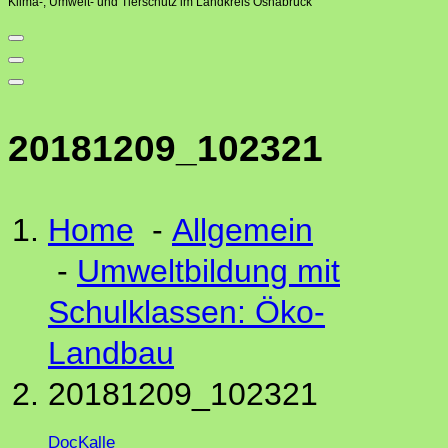
Klima-, Umwelt- und Tierschutz im Landkreis Osnabrück
20181209_102321
Home
-
Allgemein
-
Umweltbildung mit
Schulklassen: Öko-
Landbau
20181209_102321
DocKalle