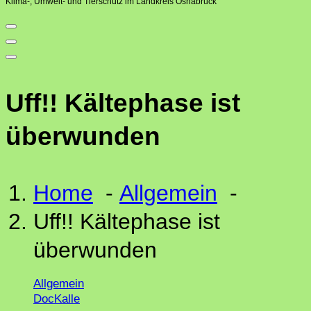
Klima-, Umwelt- und Tierschutz im Landkreis Osnabrück
Uff!! Kältephase ist
überwunden
Home
-
Allgemein
-
Uff!! Kältephase ist
überwunden
Allgemein
DocKalle