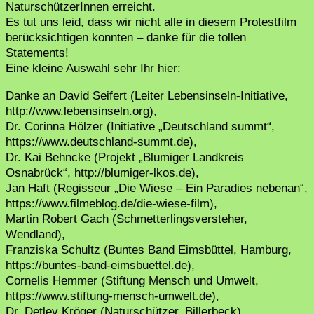
NaturschützerInnen erreicht.
Es tut uns leid, dass wir nicht alle in diesem Protestfilm
berücksichtigen konnten – danke für die tollen
Statements!
Eine kleine Auswahl sehr Ihr hier:
Danke an David Seifert (Leiter Lebensinseln-Initiative,
http://www.lebensinseln.org),
Dr. Corinna Hölzer (Initiative „Deutschland summt“,
https://www.deutschland-summt.de),
Dr. Kai Behncke (Projekt „Blumiger Landkreis
Osnabrück“, http://blumiger-lkos.de),
Jan Haft (Regisseur „Die Wiese – Ein Paradies nebenan“,
https://www.filmeblog.de/die-wiese-film),
Martin Robert Gach (Schmetterlingsversteher,
Wendland),
Franziska Schultz (Buntes Band Eimsbüttel, Hamburg,
https://buntes-band-eimsbuettel.de),
Cornelis Hemmer (Stiftung Mensch und Umwelt,
https://www.stiftung-mensch-umwelt.de),
Dr. Detlev Kröger (Naturschützer, Billerbeck).