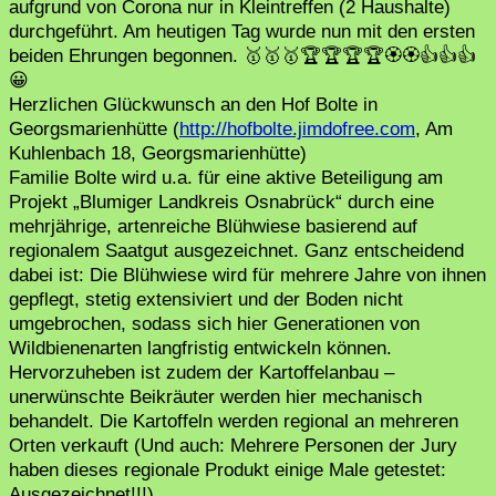
aufgrund von Corona nur in Kleintreffen (2 Haushalte)
durchgeführt. Am heutigen Tag wurde nun mit den ersten
beiden Ehrungen begonnen. 🥇🥇🥇🏆🏆🏆🏆🏵🏵👍👍👍
😀
Herzlichen Glückwunsch an den Hof Bolte in
Georgsmarienhütte (
http://hofbolte.jimdofree.com
, Am
Kuhlenbach 18, Georgsmarienhütte)
Familie Bolte wird u.a. für eine aktive Beteiligung am
Projekt „Blumiger Landkreis Osnabrück“ durch eine
mehrjährige, artenreiche Blühwiese basierend auf
regionalem Saatgut ausgezeichnet. Ganz entscheidend
dabei ist: Die Blühwiese wird für mehrere Jahre von ihnen
gepflegt, stetig extensiviert und der Boden nicht
umgebrochen, sodass sich hier Generationen von
Wildbienenarten langfristig entwickeln können.
Hervorzuheben ist zudem der Kartoffelanbau –
unerwünschte Beikräuter werden hier mechanisch
behandelt. Die Kartoffeln werden regional an mehreren
Orten verkauft (Und auch: Mehrere Personen der Jury
haben dieses regionale Produkt einige Male getestet:
Ausgezeichnet!!!).