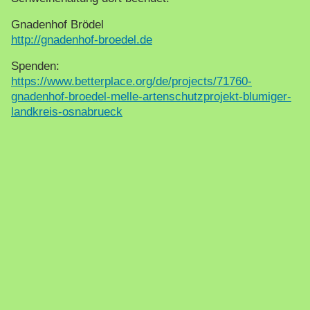
Gnadenhof Brödel
http://gnadenhof-broedel.de
Spenden:
https://www.betterplace.org/de/projects/71760-
gnadenhof-broedel-melle-artenschutzprojekt-blumiger-
landkreis-osnabrueck