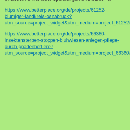
https://www.betterplace.org/de/projects/61252-
blumiger-landkreis-osnabruck?
utm_source=project_widget&utm_medium=project_6125
https://www.betterplace.org/de/projects/66360-
insektensterben-stoppen-bluhwiesen-anlegen-pflege-
durch-gnadenhoftiere?
utm_source=project_widget&utm_medium=project_6636