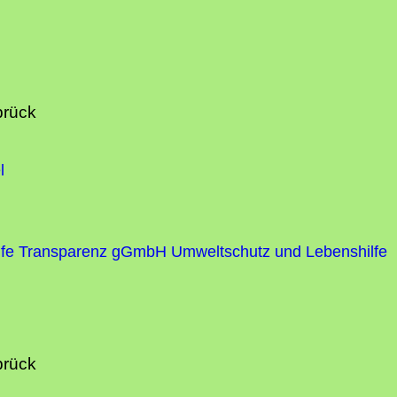
brück
l
fe
Transparenz gGmbH Umweltschutz und Lebenshilfe
brück