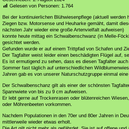
Gelesen von Personen:
1.764
Bei der kontinuierlichen Blühwiesenpflege (aktuell werden
Ziegen bzw. Motorsense und Heuharke gemäht, damit diese
nächsten Jahr wieder eine große Artenvielfalt aufweisen)
konnte heute mittag ein Schwalbenschwanz (in Melle-Föc
gesichtet werden.
Gefunden wurde er auf einem Trittpfad von Schafen und Zi
Der Tagfalter weist leider einen beschädigten Flügel auf, 
Es ist ermutigend zu sehen, dass es diesen Tagfalter auch 
Sommer fast täglich auf unterschiedlichen Wildblumenwiese
Jahren gab es von unserer Naturschutzgruppe einmal eine 
Der Schwalbenschanz gilt als einer der schönsten Tagfalter 
Spannwiete von bis zu 9 cm aufweisen.
Er lebt gerne auf Trockenrasen oder blütenreichen Wiesen
oder Möhrenbeeten vorkommen.
Nachdem Populationen in den 70er und 80er Jahren in Deu
mittlerweile wieder etwas erholt.
Die Art gilt nicht mehr als gefährdet. Sie ist auf offene 