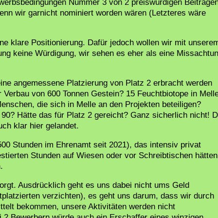
ewerbsbedingungen Nummer 3 von 2 preiswürdigen Beiträge
enn wir garnicht nominiert worden wären (Letzteres wäre
e klare Positionierung. Dafür jedoch wollen wir mit unsere
sung keine Würdigung, wir sehen es eher als eine Missachtu
 eine angemessene Platzierung von Platz 2 erbracht werden
r Verbau von 600 Tonnen Gestein? 15 Feuchtbiotope in Mell
enschen, die sich in Melle an den Projekten beteiligen?
 90? Hätte das für Platz 2 gereicht? Ganz sicherlich nicht! D
ch klar hier gelandet.
00 Stunden im Ehrenamt seit 2021), das intensiv privat
vestierten Stunden auf Wiesen oder vor Schreibtischen hätten
.
sorgt. Ausdrücklich geht es uns dabei nicht ums Geld
platzierten verzichten), es geht uns darum, dass wir durch
ttelt bekommen, unsere Aktivitäten werden nicht
ei 2 Bewerbern würde auch ein Erschaffer eines winzigen