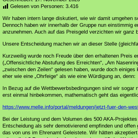
Gelesen von Personen:
3.416
Wir haben intern lange diskutiert, wie wir damit umgehen 
Dennoch haben wir innerhalb der Gruppe nun einstimmig e
anzunehmen. Auch auf das Preisgeld verzichten wir ganz 
Unsere Entscheidung machen wir an dieser Stelle (gleichfal
Kurzweilig wurde noch Freude über den erhaltenen Preis 
(„Offensichtliche Abstufung des Erreichten“, „Am Nasenrin
„zwischen den Zeilen“ gelesen haben, wurde doch einiges kl
eher wie eine „Ohrfeige“ als wie eine Würdigung an, denn:
In Bezug auf die Wettbewerbsbedingungen sind wir sogar 
erst einmal hinbekommen, mathematisch geht das eigentlic
https://www.melle.info/portal/meldungen/jetzt-fuer-den-w
Bei der Leistung und dem Volumen des 500 AKA-Projektes 
Entscheidung als sehr demotivierend empfinden und offen 
das von uns im Ehrenamt Geleistete. Wir hätten akzeptiert