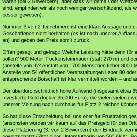
wären (bei 2 Bewerbern), aber dass wir gemäß der Wettb
sind, empfinden wir als noch weniger wertschätzend, als w
besser gewesen).
Nummer 3 von 2 Teilnehmern ist eine klare Aussage und ein
Geschaffenen nicht herhalten (es ist nach unserer Auffas
an) und geben den Preis somit zurück.
Offen gesagt und gefragt: Welche Leistung hätte denn für
sollen? 500 Meter Trockensteinmauer (statt 270 m) und de
(anstelle von 9)? Anstatt von 1700 Menschen lieber 3000 M
Anstelle von 54 öffentlichen Veranstaltungen lieber 80 oder
entsprechende Botschaft ist klar vermittelt worden – und au
Der überdurchschnittlich hohe Aufwand (insgesamt etwa 65
investierte Geld (locker 35.000 Euro), die vielen vielen in
unserer Meinung nach durchaus für Platz 2 reichen können
So hat diese Entscheidung bei uns eher für Frustration ge
(ansonsten würden wir kaum auf das Preisgeld für den Dritt
diese Platzierung (3. von 2 Bewerbern) den Eindruck vermi
gewertschätzt (Zitat einer Unterstützerin von 500 AKA: „B