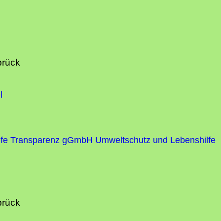
brück
l
fe
Transparenz gGmbH Umweltschutz und Lebenshilfe
brück