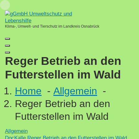
Skip
Loading...
to
content
Klima-, Umwelt- und Tierschutz im Landkreis Osnabrück
Reger Betrieb an den
Futterstellen im Wald
Home
-
Allgemein
-
Reger Betrieb an den
Futterstellen im Wald
Allgemein
DocKalle
Reger Betrieb an den Futterstellen im Wald