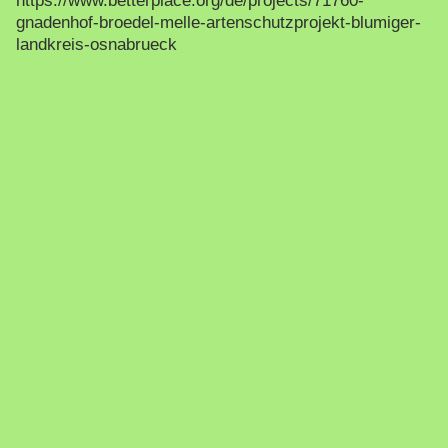
https://www.betterplace.org/de/projects/71760-
gnadenhof-broedel-melle-artenschutzprojekt-blumiger-
landkreis-osnabrueck