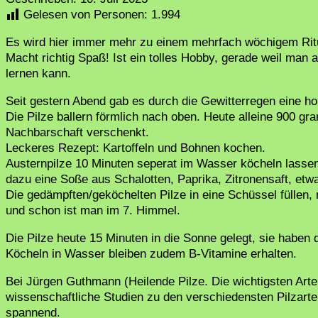
Gelesen von Personen:
1.994
Es wird hier immer mehr zu einem mehrfach wöchigem Ritu
Macht richtig Spaß! Ist ein tolles Hobby, gerade weil man 
lernen kann.
Seit gestern Abend gab es durch die Gewitterregen eine hoh
Die Pilze ballern förmlich nach oben. Heute alleine 900 g
Nachbarschaft verschenkt.
Leckeres Rezept: Kartoffeln und Bohnen kochen.
Austernpilze 10 Minuten seperat im Wasser köcheln lasse
dazu eine Soße aus Schalotten, Paprika, Zitronensaft, etw
Die gedämpften/geköchelten Pilze in eine Schüssel füllen,
und schon ist man im 7. Himmel.
Die Pilze heute 15 Minuten in die Sonne gelegt, sie habe
Köcheln in Wasser bleiben zudem B-Vitamine erhalten.
Bei Jürgen Guthmann (Heilende Pilze. Die wichtigsten Arte
wissenschaftliche Studien zu den verschiedensten Pilzart
spannend.