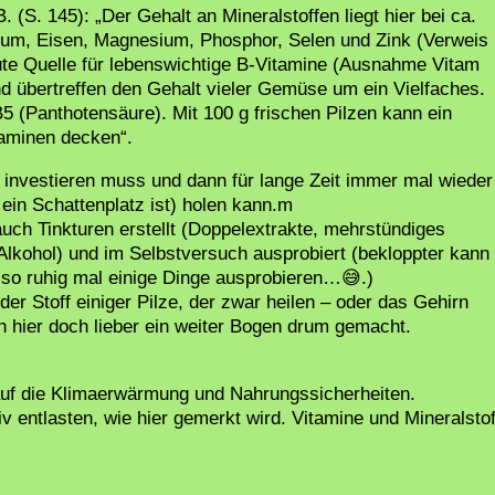
. (S. 145): „Der Gehalt an Mineralstoffen liegt hier bei ca.
lium, Eisen, Magnesium, Phosphor, Selen und Zink (Verweis
gute Quelle für lebenswichtige B-Vitamine (Ausnahme Vitam
nd übertreffen den Gehalt vieler Gemüse um ein Vielfaches.
B5 (Panthotensäure). Mit 100 g frischen Pilzen kann ein
aminen decken“.
ag investieren muss und dann für lange Zeit immer mal wieder
ein Schattenplatz ist) holen kann.m
 auch Tinkturen erstellt (Doppelextrakte, mehrstündiges
kohol) und im Selbstversuch ausprobiert (bekloppter kann
lso ruhig mal einige Dinge ausprobieren…😅.)
 der Stoff einiger Pilze, der zwar heilen – oder das Gehirn
nn hier doch lieber ein weiter Bogen drum gemacht.
auf die Klimaerwärmung und Nahrungssicherheiten.
entlasten, wie hier gemerkt wird. Vitamine und Mineralstof