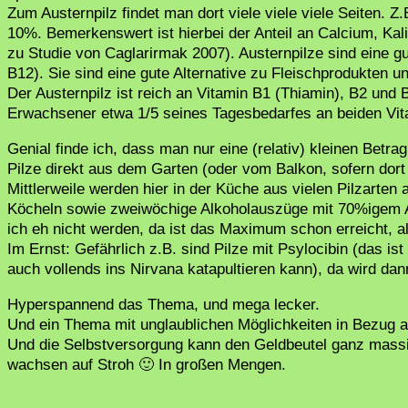
Zum Austernpilz findet man dort viele viele viele Seiten. Z.B
10%. Bemerkenswert ist hierbei der Anteil an Calcium, Ka
zu Studie von Caglarirmak 2007). Austernpilze sind eine 
B12). Sie sind eine gute Alternative zu Fleischprodukten u
Der Austernpilz ist reich an Vitamin B1 (Thiamin), B2 und 
Erwachsener etwa 1/5 seines Tagesbedarfes an beiden Vit
Genial finde ich, dass man nur eine (relativ) kleinen Betr
Pilze direkt aus dem Garten (oder vom Balkon, sofern dort 
Mittlerweile werden hier in der Küche aus vielen Pilzarten
Köcheln sowie zweiwöchige Alkoholauszüge mit 70%igem Al
ich eh nicht werden, da ist das Maximum schon erreicht, a
Im Ernst: Gefährlich z.B. sind Pilze mit Psylocibin (das ist
auch vollends ins Nirvana katapultieren kann), da wird da
Hyperspannend das Thema, und mega lecker.
Und ein Thema mit unglaublichen Möglichkeiten in Bezug 
Und die Selbstversorgung kann den Geldbeutel ganz massiv 
wachsen auf Stroh 🙂 In großen Mengen.