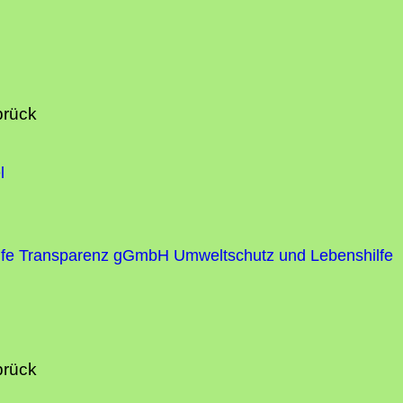
brück
l
fe
Transparenz gGmbH Umweltschutz und Lebenshilfe
brück