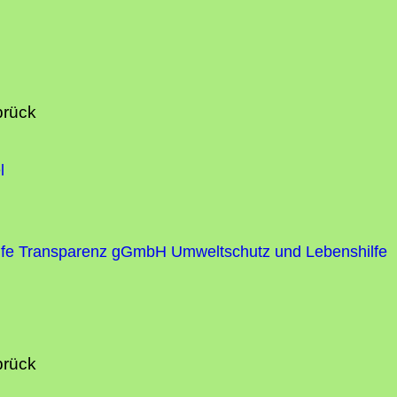
brück
l
fe
Transparenz gGmbH Umweltschutz und Lebenshilfe
brück