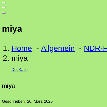
miya
Home
-
Allgemein
-
NDR-Fi
miya
DocKalle
miya
Geschrieben:
26. März 2025