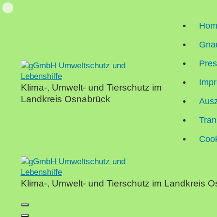
Skip
Loading...
to
Hom
content
Gnad
Pre
Impr
Klima-, Umwelt- und Tierschutz im
Landkreis Osnabrück
Aus
Tran
Cook
Klima-, Umwelt- und Tierschutz im Landkreis 