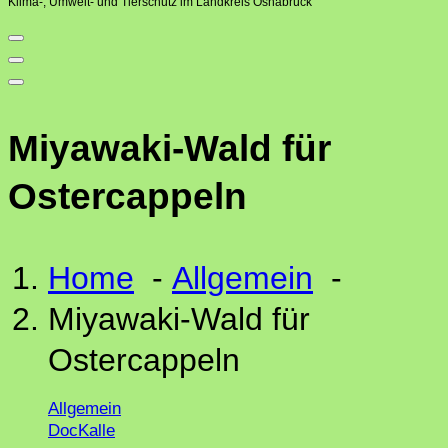
Klima-, Umwelt- und Tierschutz im Landkreis Osnabrück
Miyawaki-Wald für
Ostercappeln
Home
-
Allgemein
-
Miyawaki-Wald für
Ostercappeln
Allgemein
DocKalle