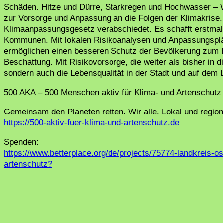
Schäden. Hitze und Dürre, Starkregen und Hochwasser – W
zur Vorsorge und Anpassung an die Folgen der Klimakrise.
Klimaanpassungsgesetz verabschiedet. Es schafft erstmal
Kommunen. Mit lokalen Risikoanalysen und Anpassungsplän
ermöglichen einen besseren Schutz der Bevölkerung zum Be
Beschattung. Mit Risikovorsorge, die weiter als bisher in d
sondern auch die Lebensqualität in der Stadt und auf dem 
500 AKA – 500 Menschen aktiv für Klima- und Artenschutz
Gemeinsam den Planeten retten. Wir alle. Lokal und region
https://500-aktiv-fuer-klima-und-artenschutz.de
Spenden:
https://www.betterplace.org/de/projects/75774-landkreis-
artenschutz?