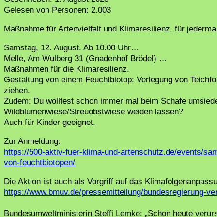
Gelesen von Personen:
2.003
Maßnahme für Artenvielfalt und Klimaresilienz, für jeder
Samstag, 12. August. Ab 10.00 Uhr…
Melle, Am Wulberg 31 (Gnadenhof Brödel) …
Maßnahmen für die Klimaresilienz.
Gestaltung von einem Feuchtbiotop: Verlegung von Teichfo
ziehen.
Zudem: Du wolltest schon immer mal beim Schafe umsiedeln
Wildblumenwiese/Streuobstwiese weiden lassen?
Auch für Kinder geeignet.
Zur Anmeldung:
https://500-aktiv-fuer-klima-und-artenschutz.de/events/s
von-feuchtbiotopen/
Die Aktion ist auch als Vorgriff auf das Klimafolgenanpas
https://www.bmuv.de/pressemitteilung/bundesregierung-v
Bundesumweltministerin Steffi Lemke: „Schon heute verur