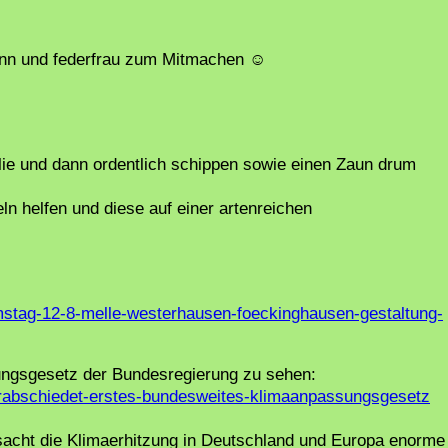
mann und federfrau zum Mitmachen
☺️
lie und dann ordentlich schippen sowie einen Zaun drum
 helfen und diese auf einer artenreichen
amstag-12-8-melle-westerhausen-foeckinghausen-gestaltung-
sungsgesetz der Bundesregierung zu sehen:
erabschiedet-erstes-bundesweites-klimaanpassungsgesetz
sacht die Klimaerhitzung in Deutschland und Europa enorme