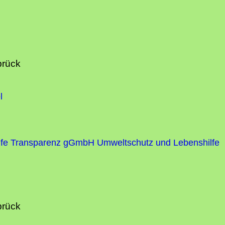
brück
l
fe
Transparenz gGmbH Umweltschutz und Lebenshilfe
brück