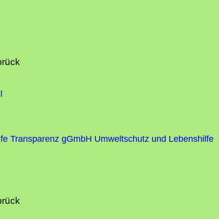
brück
l
fe
Transparenz gGmbH Umweltschutz und Lebenshilfe
brück