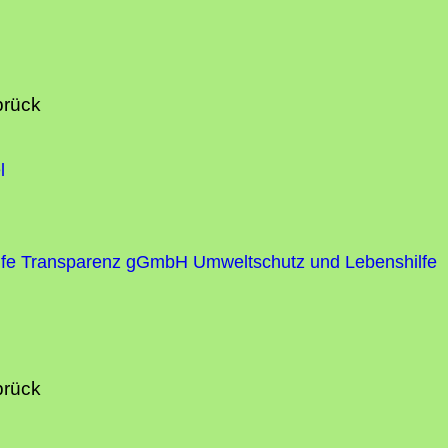
brück
l
fe
Transparenz gGmbH Umweltschutz und Lebenshilfe
brück