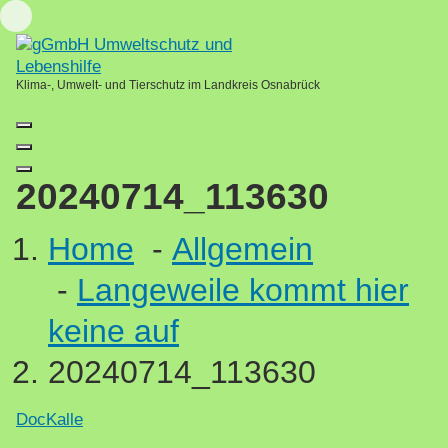
Skip
Loading...
to
content
Klima-, Umwelt- und Tierschutz im Landkreis Osnabrück
20240714_113630
Home
-
Allgemein
-
Langeweile kommt hier
keine auf
20240714_113630
DocKalle