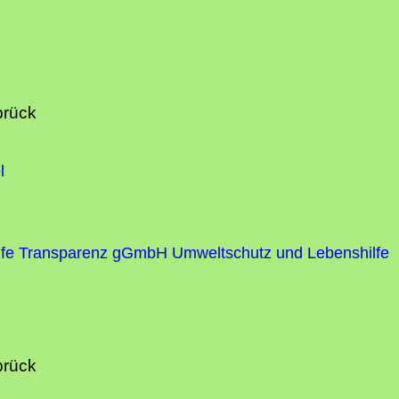
brück
l
fe
Transparenz gGmbH Umweltschutz und Lebenshilfe
brück