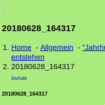
20180628_164317
Home
-
Allgemein
-
"Jahrh
entstehen
20180628_164317
DocKalle
20180628_164317