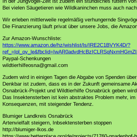
In der Jungvogel-Zeit ist zudem ein stündliches füttern von
Bei vielen Säugetieren wie Wildkaninchen muss auch nacht
Wir erleben mittlerweile regelmäßig verhungernde Singvögel
Die Finanzierung läuft privat über unsere Jobs, die Amaz
Zur Amazon-Wunschliste:
https://www.amazon.de/hz/wishlist/ls/IRE2C1BVYK4D/?
ref_=lol_ov_le&fbclid=IwAR0advdHcBzICLRSqNxmHG
Paypal-Schenkungen
wildtierhilfeosna@gmail.com
Zudem wird in einigen Tagen die Abgabe von Spenden über 
Denkbar ist zudem, dass es in der Zukunft gemeinsame Ak
Osnabrück-Projekt und Wildtierhilfe Osnabrück geben wird
Das Insektensterben ist kein abstraktes Problem mehr, im
Konsequenzen, mit steigender Tendenz.
Blumiger Landkreis Osnabrück
Artenvielfalt steigern, Inbsektensterben stoppen
http://blumiger-lkos.de
https://www.betterplace.org/de/projects/71760-gnadenhof-