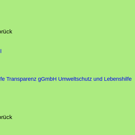
brück
l
fe
Transparenz gGmbH Umweltschutz und Lebenshilfe
brück