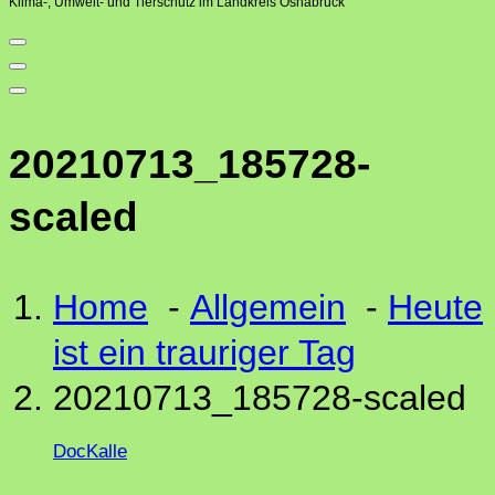
Klima-, Umwelt- und Tierschutz im Landkreis Osnabrück
20210713_185728-
scaled
Home
-
Allgemein
-
Heute
ist ein trauriger Tag
20210713_185728-scaled
DocKalle