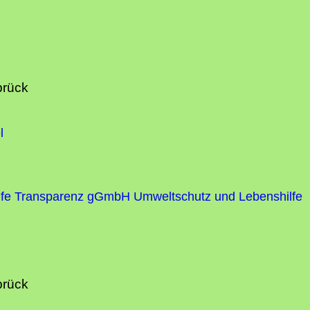
brück
l
fe
Transparenz gGmbH Umweltschutz und Lebenshilfe
brück