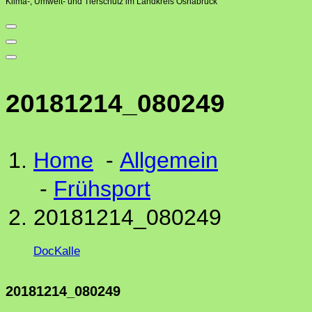
Klima-, Umwelt- und Tierschutz im Landkreis Osnabrück
20181214_080249
Home
-
Allgemein
-
Frühsport
20181214_080249
DocKalle
20181214_080249