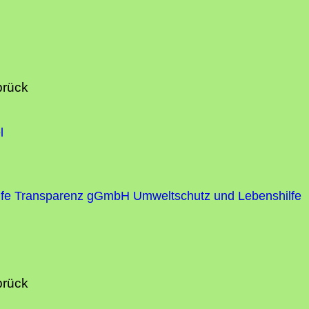
brück
l
fe
Transparenz gGmbH Umweltschutz und Lebenshilfe
brück