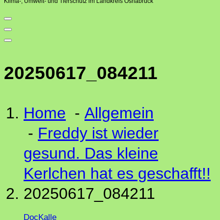
Klima-, Umwelt- und Tierschutz im Landkreis Osnabrück
20250617_084211
Home
-
Allgemein
-
Freddy ist wieder
gesund. Das kleine
Kerlchen hat es geschafft!!
20250617_084211
DocKalle