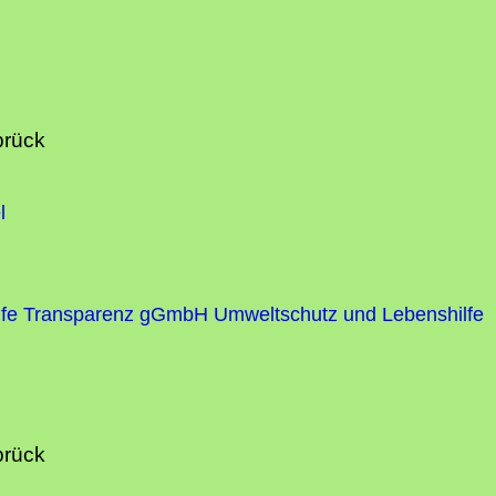
brück
l
fe
Transparenz gGmbH Umweltschutz und Lebenshilfe
brück