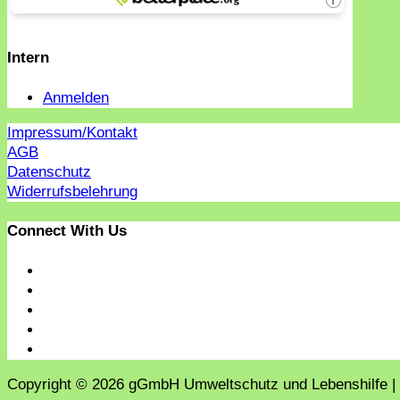
Intern
Anmelden
Impressum/Kontakt
AGB
Datenschutz
Widerrufsbelehrung
Connect With Us
Copyright © 2026 gGmbH Umweltschutz und Lebenshilfe |