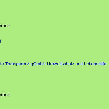
brück
l
fe
Transparenz gGmbH Umweltschutz und Lebenshilfe
brück