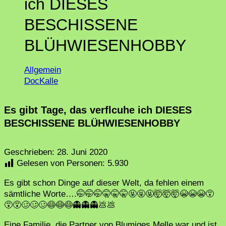
ich DIESES
BESCHISSENE
BLÜHWIESENHOBBY
Allgemein
DocKalle
Es gibt Tage, das verflcuhe ich DIESES
BESCHISSENE BLÜHWIESENHOBBY
Geschrieben:
28. Juni 2020
Gelesen von Personen:
5.930
Es gibt schon Dinge auf dieser Welt, da fehlen einem
sämtliche Worte….🤭🤭🤭🤫🤫🤫🤬🤬🤬🤯🤯🤯😭😭😭😵
😵😵🥴🥴🥴😷😷😷👻👻👻💩💩
Eine Familie, die Partner von Blumiges Melle war und ist,