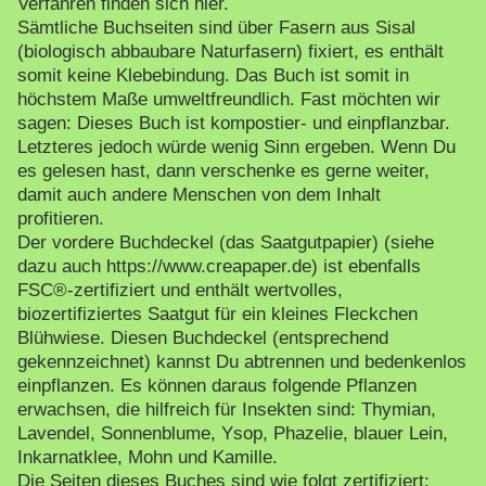
Verfahren finden sich hier.
Sämtliche Buchseiten sind über Fasern aus Sisal
(biologisch abbaubare Naturfasern) fixiert, es enthält
somit keine Klebebindung. Das Buch ist somit in
höchstem Maße umweltfreundlich. Fast möchten wir
sagen: Dieses Buch ist kompostier- und einpflanzbar.
Letzteres jedoch würde wenig Sinn ergeben. Wenn Du
es gelesen hast, dann verschenke es gerne weiter,
damit auch andere Menschen von dem Inhalt
profitieren.
Der vordere Buchdeckel (das Saatgutpapier) (siehe
dazu auch https://www.creapaper.de) ist ebenfalls
FSC®-zertifiziert und enthält wertvolles,
biozertifiziertes Saatgut für ein kleines Fleckchen
Blühwiese. Diesen Buchdeckel (entsprechend
gekennzeichnet) kannst Du abtrennen und bedenkenlos
einpflanzen. Es können daraus folgende Pflanzen
erwachsen, die hilfreich für Insekten sind: Thymian,
Lavendel, Sonnenblume, Ysop, Phazelie, blauer Lein,
Inkarnatklee, Mohn und Kamille.
Die Seiten dieses Buches sind wie folgt zertifiziert: