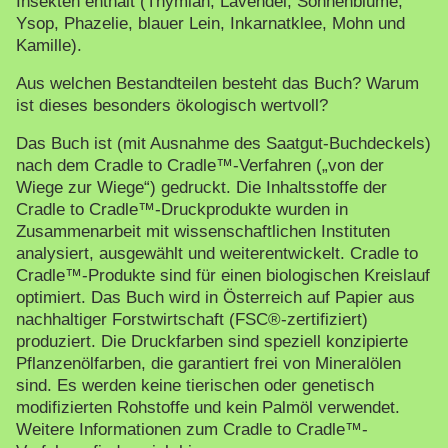
Insekten enthält (Thymian, Lavendel, Sonnenblume,
Ysop, Phazelie, blauer Lein, Inkarnatklee, Mohn und
Kamille).
Aus welchen Bestandteilen besteht das Buch? Warum
ist dieses besonders ökologisch wertvoll?
Das Buch ist (mit Ausnahme des Saatgut-Buchdeckels)
nach dem Cradle to Cradle™-Verfahren („von der
Wiege zur Wiege“) gedruckt. Die Inhaltsstoffe der
Cradle to Cradle™-Druckprodukte wurden in
Zusammenarbeit mit wissenschaftlichen Instituten
analysiert, ausgewählt und weiterentwickelt. Cradle to
Cradle™-Produkte sind für einen biologischen Kreislauf
optimiert. Das Buch wird in Österreich auf Papier aus
nachhaltiger Forstwirtschaft (FSC®-zertifiziert)
produziert. Die Druckfarben sind speziell konzipierte
Pflanzenölfarben, die garantiert frei von Mineralölen
sind. Es werden keine tierischen oder genetisch
modifizierten Rohstoffe und kein Palmöl verwendet.
Weitere Informationen zum Cradle to Cradle™-