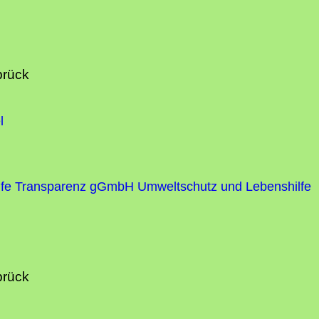
brück
l
fe
Transparenz gGmbH Umweltschutz und Lebenshilfe
brück