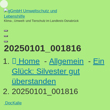
Skip
Loading...
to
content
Klima-, Umwelt- und Tierschutz im Landkreis Osnabrück
20250101_001816
Home
-
Allgemein
-
Ein
Glück: Silvester gut
überstanden
20250101_001816
DocKalle