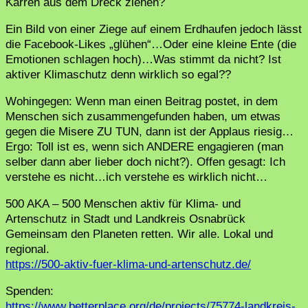
Karren aus dem Dreck ziehen?
Ein Bild von einer Ziege auf einem Erdhaufen jedoch lässt
die Facebook-Likes „glühen“…Oder eine kleine Ente (die
Emotionen schlagen hoch)…Was stimmt da nicht? Ist
aktiver Klimaschutz denn wirklich so egal??
Wohingegen: Wenn man einen Beitrag postet, in dem
Menschen sich zusammengefunden haben, um etwas
gegen die Misere ZU TUN, dann ist der Applaus riesig…
Ergo: Toll ist es, wenn sich ANDERE engagieren (man
selber dann aber lieber doch nicht?). Offen gesagt: Ich
verstehe es nicht…ich verstehe es wirklich nicht…
500 AKA – 500 Menschen aktiv für Klima- und
Artenschutz in Stadt und Landkreis Osnabrück
Gemeinsam den Planeten retten. Wir alle. Lokal und
regional.
https://500-aktiv-fuer-klima-und-artenschutz.de/
Spenden:
https://www.betterplace.org/de/projects/75774-landkreis-