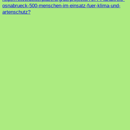
osnabrueck-500-menschen-im-einsatz-fuer-klima-und-
artenschutz?