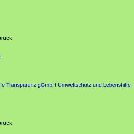
brück
l
fe
Transparenz gGmbH Umweltschutz und Lebenshilfe
brück