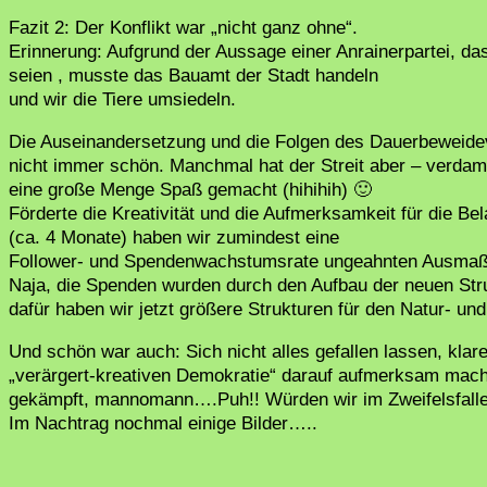
Fazit 2: Der Konflikt war „nicht ganz ohne“.
Erinnerung: Aufgrund der Aussage einer Anrainerpartei, d
seien , musste das Bauamt der Stadt handeln
und wir die Tiere umsiedeln.
Die Auseinandersetzung und die Folgen des Dauerbeweide
nicht immer schön. Manchmal hat der Streit aber – verda
eine große Menge Spaß gemacht (hihihih) 🙂
Förderte die Kreativität und die Aufmerksamkeit für die Be
(ca. 4 Monate) haben wir zumindest eine
Follower- und Spendenwachstumsrate ungeahnten Ausmaßes
Naja, die Spenden wurden durch den Aufbau der neuen Stru
dafür haben wir jetzt größere Strukturen für den Natur- und
Und schön war auch: Sich nicht alles gefallen lassen, kla
„verärgert-kreativen Demokratie“ darauf aufmerksam mach
gekämpft, mannomann….Puh!! Würden wir im Zweifelsfa
Im Nachtrag nochmal einige Bilder…..