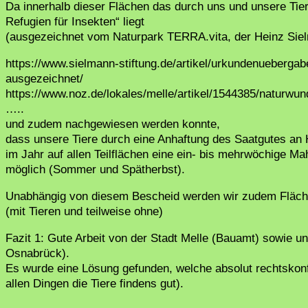
Da innerhalb dieser Flächen das durch uns und unsere Tie
Refugien für Insekten“ liegt
(ausgezeichnet vom Naturpark TERRA.vita, der Heinz Si
https://www.sielmann-stiftung.de/artikel/urkundenueberg
ausgezeichnet/
https://www.noz.de/lokales/melle/artikel/1544385/naturwu
…..
und zudem nachgewiesen werden konnte,
dass unsere Tiere durch eine Anhaftung des Saatgutes an H
im Jahr auf allen Teilflächen eine ein- bis mehrwöchige Ma
möglich (Sommer und Spätherbst).
Unabhängig von diesem Bescheid werden wir zudem Fläche
(mit Tieren und teilweise ohne)
Fazit 1: Gute Arbeit von der Stadt Melle (Bauamt) sowie 
Osnabrück).
Es wurde eine Lösung gefunden, welche absolut rechtskonfo
allen Dingen die Tiere findens gut).