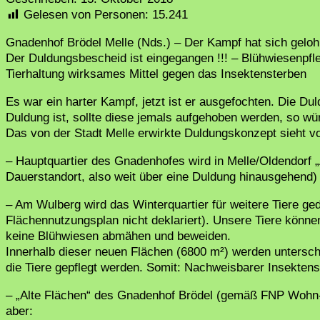
Gelesen von Personen:
15.241
Gnadenhof Brödel Melle (Nds.) – Der Kampf hat sich gelohnt
Der Duldungsbescheid ist eingegangen !!! – Blühwiesenpfl
Tierhaltung wirksames Mittel gegen das Insektensterben
Es war ein harter Kampf, jetzt ist er ausgefochten. Die Duld
Duldung ist, sollte diese jemals aufgehoben werden, so wü
Das von der Stadt Melle erwirkte Duldungskonzept sieht vo
– Hauptquartier des Gnadenhofes wird in Melle/Oldendorf 
Dauerstandort, also weit über eine Duldung hinausgehend)
– Am Wulberg wird das Winterquartier für weitere Tiere 
Flächennutzungsplan nicht deklariert). Unsere Tiere können
keine Blühwiesen abmähen und beweiden.
Innerhalb dieser neuen Flächen (6800 m²) werden untersch
die Tiere gepflegt werden. Somit: Nachweisbarer Insektens
– „Alte Flächen“ des Gnadenhof Brödel (gemäß FNP Wohn- 
aber: