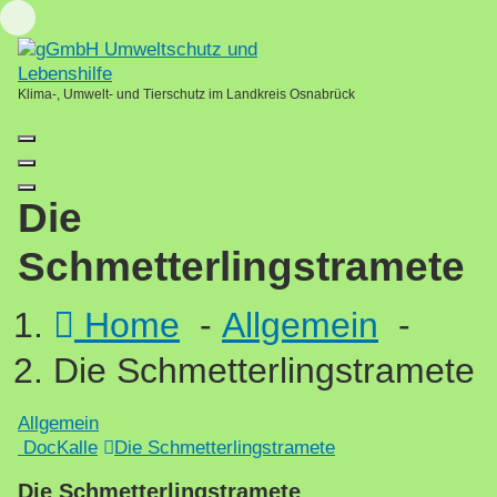
Skip
Loading...
to
content
Klima-, Umwelt- und Tierschutz im Landkreis Osnabrück
Die
Schmetterlingstramete
Home
-
Allgemein
-
Die Schmetterlingstramete
Allgemein
DocKalle
Die Schmetterlingstramete
Die Schmetterlingstramete